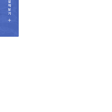
실
적
보
기