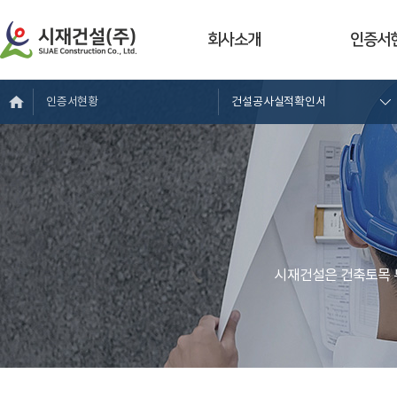
회사소개
인증서
인증서현황
건설공사실적확인서
시재건설은 건축토목 부