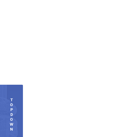
T
O
P
D
O
W
N