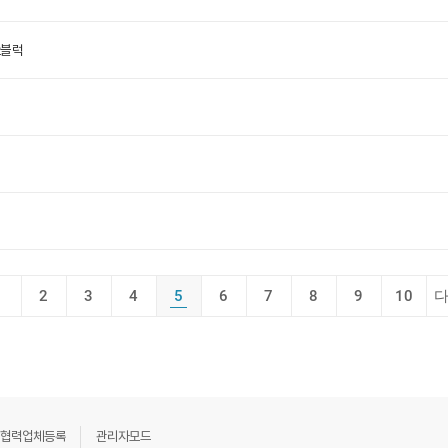
2블럭
1
2
3
4
5
6
7
8
9
10
협력업체등록
관리자모드