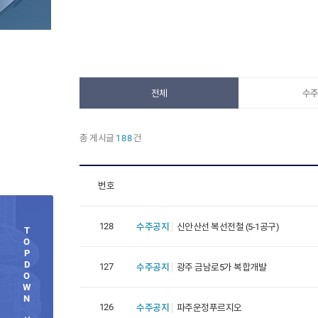
전체
수주
총 게시글
188
건
번호
128
수주공지
신안산선 복선전철 (5-1공구)
T
O
P
D
127
수주공지
광주 금남로5가 복합개발
O
W
N
126
수주공지
파주운정푸르지오