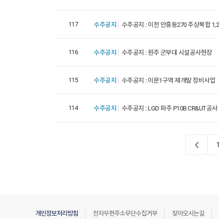
117
수주공지
수주공지 : 이천 안흥동270 주상복합 1,
116
수주공지
수주공지 : 원주 군부대 시설공사현장
115
수주공지
수주공지 : 이문1구역 재개발 정비사업
114
수주공지
수주공지 : LGD 파주 P10B CR&UT공사
개인정보처리방침
전자우편주소무단수집거부
찾아오시는길