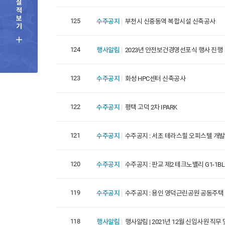
실
적
보
125
수주공지
부천시 신중동역 복합시설 신축공사
기
124
행사알림
2023년 안전보건경영선포식 행사 진행
123
수주공지
화성 HPC센터 신축공사
122
수주공지
평택 고덕 2차 IPARK
121
수주공지
수주공지 : 서초 테라스힐 오피스텔 개
120
수주공지
수주공지 : 판교 제2 테크노밸리 G1-1B
119
수주공지
수주공지 : 용인 영덕근린공원 공동주택
118
행사알림
행사알림 | 2021년 12월 신입사원 직무