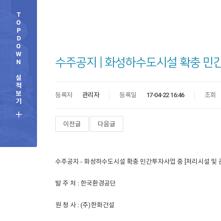
T
O
P
D
O
W
수주공지 | 화성하수도시설 확충 민간
N
실
적
보
등록자
관리자
등록일
17-04-22 16:46
조회
기
이전글
다음글
수주공지 - 화성하수도시설 확충 민간투자사업 중 [처리시설 및 
발 주 처 : 한국환경공단
원 청 사 : (주)한화건설