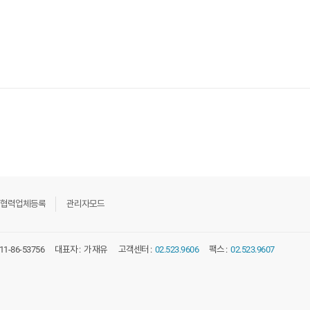
협력업체등록
관리자모드
11-86-53756
대표자 :
가재유
고객센터 :
02.523.9606
팩스 :
02.523.9607